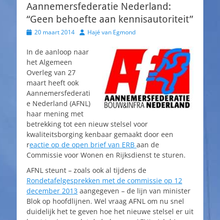
Aannemersfederatie Nederland:
“Geen behoefte aan kennisautoriteit”
Geplaatst
Auteur
20 maart 2014
Hajé van Egmond
op
In de aanloop naar
het Algemeen
Overleg van 27
maart heeft ook
Aannemersfederati
e Nederland (AFNL)
haar mening met
betrekking tot een nieuw stelsel voor
kwaliteitsborging kenbaar gemaakt door een
r
eactie op de open brief van ERB
aan de
Commissie voor Wonen en Rijksdienst te sturen.
AFNL steunt – zoals ook al tijdens de
Rondetafelgesprekken met de commissie op 12
december 2013
aangegeven – de lijn van minister
Blok op hoofdlijnen. Wel vraag AFNL om nu snel
duidelijk het te geven hoe het nieuwe stelsel er uit