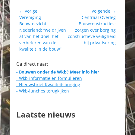
Bericht
← Vorige
Volgende →
Vorig
Volgend
Vereniging
Centraal Overleg
navigatie
bericht:
bericht:
Bouwtoezicht
Bouwconstructies:
Nederland: “we drijven
zorgen over borging
af van het doel: het
constructieve veiligheid
verbeteren van de
bij privatisering
kwaliteit in de bouw”
Ga direct naar:
- Bouwen onder de Wkb? Meer info hier
- Wkb-informatie en formulieren
- Nieuwsbrief Kwaliteitsborging
- Wkb-lunches terugkijken
Laatste nieuws