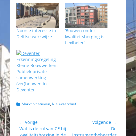
Noorse interesse in
‘Bouwen onder
Delftse werkwijze
kwaliteitsborging is
flexibeler’
Erkenningsregeling
Kleine Bouwwerken:
Publiek private
samenwerking
(ver)bouwen in
Deventer
Categorieën
Marktinitiatieven
,
Nieuwsarchief
Bericht
← Vorige
Volgende →
Vorig
Volgend
Wat is de rol van CE bij
De
navigatie
bericht:
bericht:
kwaliteitsborging in de
instrumentbeheerder