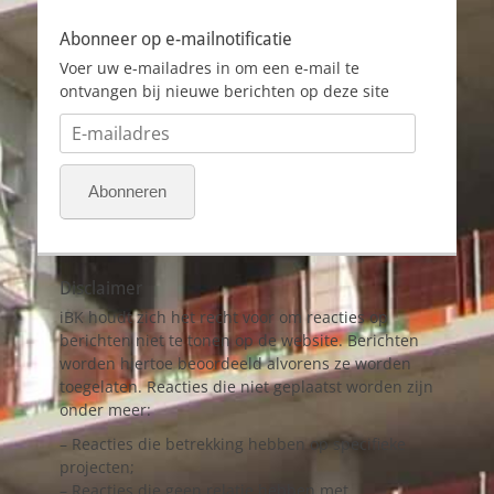
Abonneer op e-mailnotificatie
Voer uw e-mailadres in om een e-mail te
ontvangen bij nieuwe berichten op deze site
E-
mailadres
Abonneren
Disclaimer
iBK houdt zich het recht voor om reacties op
berichten niet te tonen op de website. Berichten
worden hiertoe beoordeeld alvorens ze worden
toegelaten. Reacties die niet geplaatst worden zijn
onder meer:
– Reacties die betrekking hebben op specifieke
projecten;
– Reacties die geen relatie hebben met