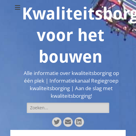
Kwaliteitsbor
voor het
bouwen
Alle informatie over kwaliteitsborging op
één plek | Informatiekanaal Regiegroep
kwaliteitsborging | Aan de slag met
kwaliteitsborging!
Zoeken
naar:
Twitter
E-
LinkedIn
mail