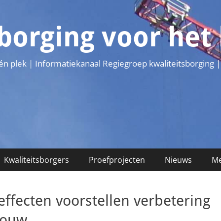
sborging voor he
één plek | Informatiekanaal Regiegroep kwaliteitsborging |
Kwaliteitsborgers
Proefprojecten
Nieuws
Me
effecten voorstellen verbetering
bouw