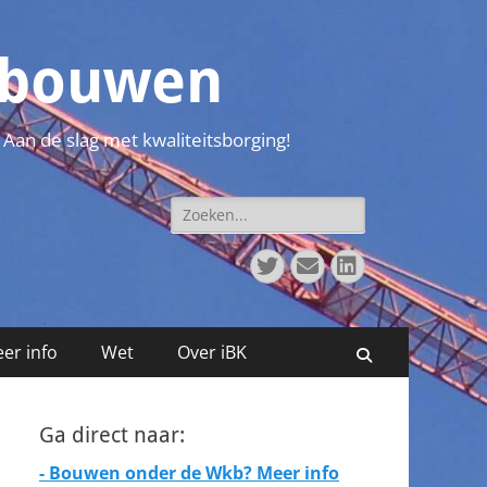
t bouwen
 Aan de slag met kwaliteitsborging!
Zoeken
naar:
Twitter
E-
LinkedIn
mail
er info
Wet
Over iBK
Zoeken
Ga direct naar:
- Bouwen onder de Wkb? Meer info