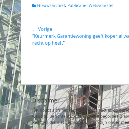
Categorieën
Nieuwsarchief
,
Publicatie
,
Wetsvoorstel
Bericht
← Vorige
Vorig
“Keurmerk Garantiewoning geeft koper al wa
navigatie
bericht:
recht op heeft”
Disclaimer
iBK houdt zich het recht voor om reacties op beri
website. Berichten worden hiertoe beoordeeld al
Reacties die niet geplaatst worden zijn onder mee