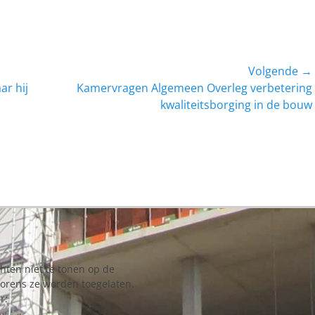
Volgende →
Volgend
ar hij
Kamervragen Algemeen Overleg verbetering
bericht:
kwaliteitsborging in de bouw
chten niet te tonen op de
vorens ze worden toegelaten.
r: