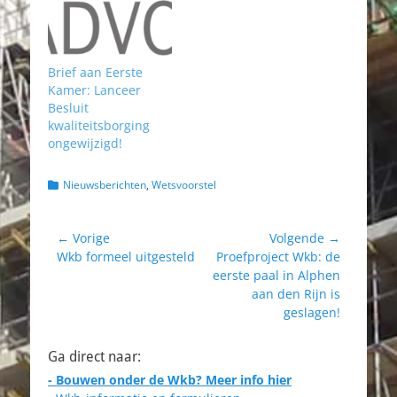
Brief aan Eerste
Kamer: Lanceer
Besluit
kwaliteitsborging
ongewijzigd!
Categorieën
Nieuwsberichten
,
Wetsvoorstel
Bericht
← Vorige
Volgende →
Vorig
Volgend
Wkb formeel uitgesteld
Proefproject Wkb: de
navigatie
bericht:
bericht:
eerste paal in Alphen
aan den Rijn is
geslagen!
Ga direct naar:
- Bouwen onder de Wkb? Meer info hier