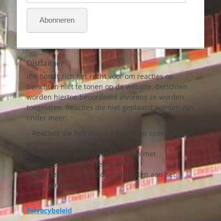
mailadres
Abonneren
Disclaimer
iBK houdt zich het recht voor om reacties op
berichten niet te tonen op de website. Berichten
worden hiertoe beoordeeld alvorens ze worden
toegelaten. Reacties die niet geplaatst worden zijn
onder meer:
– Reacties die betrekking hebben op specifieke
projecten;
– Reacties die geen relatie hebben met
kwaliteitsborging in de bouw;
– Reacties die beschuldigingen uiten aan het
adres van derden.
Privacybeleid