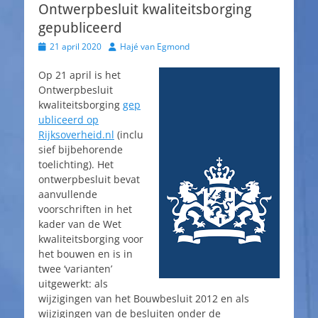
Ontwerpbesluit kwaliteitsborging
gepubliceerd
Geplaatst
Auteur
21 april 2020
Hajé van Egmond
op
Op 21 april is het
Ontwerpbesluit
kwaliteitsborging
gep
ubliceerd op
Rijksoverheid.nl
(inclu
sief bijbehorende
toelichting). Het
ontwerpbesluit bevat
aanvullende
voorschriften in het
kader van de Wet
kwaliteitsborging voor
het bouwen en is in
twee ‘varianten’
uitgewerkt: als
wijzigingen van het Bouwbesluit 2012 en als
wijzigingen van de besluiten onder de