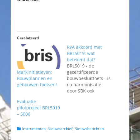
Gerelateerd
RvA akkoord met
BRL5019: wat
betekent dat?
BRL5019 - de
Markinitiatieven:
gecertificeerde
Bouwplannen en
bouwbesluittoets - is
gebouwen toetsen!
na harmonisatie
door SBK ook
aanvaard door de
Evaluatie
Raad voor
pilotproject BRL5019
Accreditatie. Omdat
– 5006
toetsing van een
bouwplan niet te
zien is als
Categorieën
Instrumenten
,
Nieuwsarchief
,
Nieuwsberichten
"een bouwproces [d