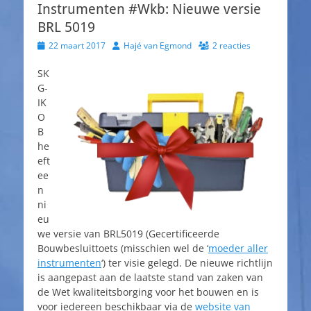
Instrumenten #Wkb: Nieuwe versie
BRL 5019
Geplaatst
Auteur
22 maart 2017
Hajé van Egmond
2 reacties
op
SK
G-
IK
O
B
he
eft
ee
n
ni
eu
we versie van BRL5019 (Gecertificeerde
Bouwbesluittoets (misschien wel de ‘
moeder aller
instrumenten
‘) ter visie gelegd. De nieuwe richtlijn
is aangepast aan de laatste stand van zaken van
de Wet kwaliteitsborging voor het bouwen en is
voor iedereen beschikbaar via de
website van