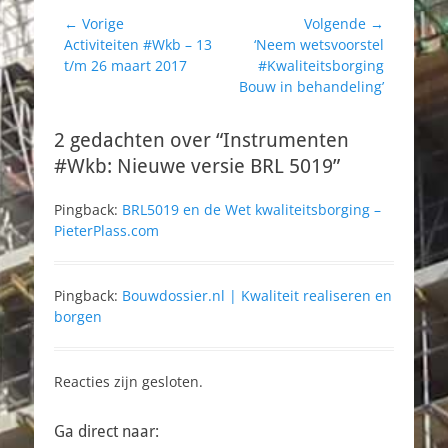
at] aan bepaalde
Bericht
prestaties moet
← Vorige
Volgende →
voldoen zodat
Vorig
Volgend
Activiteiten #Wkb – 13
‘Neem wetsvoorstel
navigatie
het bouwwerk waari
bericht:
bericht:
t/m 26 maart 2017
#Kwaliteitsborging
n het wordt
Bouw in behandeling’
uitgevoerd voldoet
aan een bij of
2 gedachten over “Instrumenten
krachtens dit besluit
gestelde eis"
#Wkb: Nieuwe versie BRL 5019”
ontstaat…
Pingback:
BRL5019 en de Wet kwaliteitsborging –
PieterPlass.com
Pingback:
Bouwdossier.nl | Kwaliteit realiseren en
borgen
Reacties zijn gesloten.
Ga direct naar: