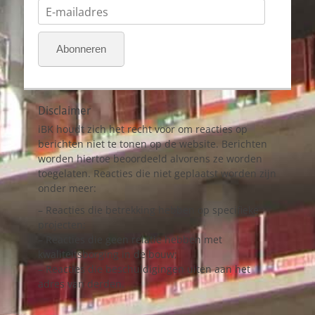
E-
mailadres
Abonneren
Disclaimer
iBK houdt zich het recht voor om reacties op
berichten niet te tonen op de website. Berichten
worden hiertoe beoordeeld alvorens ze worden
toegelaten. Reacties die niet geplaatst worden zijn
onder meer:
– Reacties die betrekking hebben op specifieke
projecten;
– Reacties die geen relatie hebben met
kwaliteitsborging in de bouw;
– Reacties die beschuldigingen uiten aan het
adres van derden.