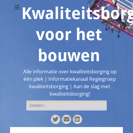
Kwaliteitsbor
voor het
bouwen
Alle informatie over kwaliteitsborging op
één plek | Informatiekanaal Regiegroep
kwaliteitsborging | Aan de slag met
kwaliteitsborging!
Zoeken
naar:
Twitter
E-
LinkedIn
mail