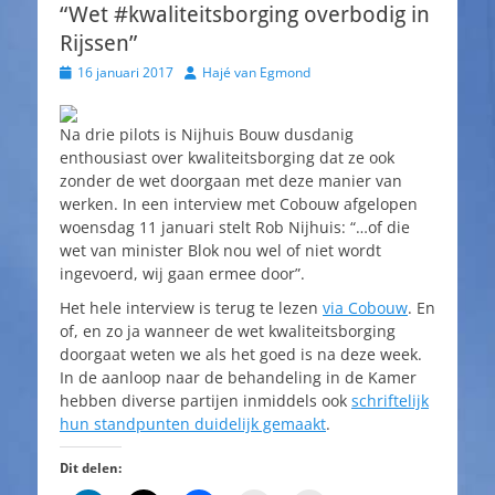
“Wet #kwaliteitsborging overbodig in
Rijssen”
Geplaatst
Auteur
16 januari 2017
Hajé van Egmond
op
Na drie pilots is Nijhuis Bouw dusdanig
enthousiast over kwaliteitsborging dat ze ook
zonder de wet doorgaan met deze manier van
werken. In een interview met Cobouw afgelopen
woensdag 11 januari stelt Rob Nijhuis: “…of die
wet van minister Blok nou wel of niet wordt
ingevoerd, wij gaan ermee door”.
Het hele interview is terug te lezen
via Cobouw
. En
of, en zo ja wanneer de wet kwaliteitsborging
doorgaat weten we als het goed is na deze week.
In de aanloop naar de behandeling in de Kamer
hebben diverse partijen inmiddels ook
schriftelijk
hun standpunten duidelijk gemaakt
.
Dit delen: