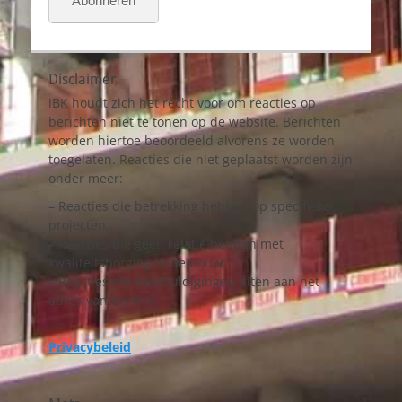
Abonneren
Disclaimer
iBK houdt zich het recht voor om reacties op
berichten niet te tonen op de website. Berichten
worden hiertoe beoordeeld alvorens ze worden
toegelaten. Reacties die niet geplaatst worden zijn
onder meer:
– Reacties die betrekking hebben op specifieke
projecten;
– Reacties die geen relatie hebben met
kwaliteitsborging in de bouw;
– Reacties die beschuldigingen uiten aan het
adres van derden.
Privacybeleid