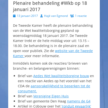
Plenaire behandeling #Wkb op 18
januari 2017
Geplaatst
Auteur
13 januari 2017
Hajé van Egmond
1 reactie
op
De Tweede Kamer heeft de plenaire behandeling
van de Wet kwaliteitsborging gepland op
woensdagmiddag 18 januari 2017. De Tweede
Kamer trekt er de hele middag voor uit: 13.15 –
18.00. De behandeling is in de plenaire zaal en
open voor publiek. Zie de
website van de Tweede
Kamer
voor meer informatie.
Inmiddels komen ook de reacties/ brieven van
branche- en belangverenigingen binnen:
Brief van
Aedes Wet kwaliteitsborging bouw
en
een reactie van Aedes op het voorstel van het
CDA de
aansprakelijkheid te beperken tot de
consument.
Brief van
Vereniging Eigen Huis
Brief van gemeente Den Haag
namens de G4
Artikel in Cobouw over het
‘ronduit gevaarlijk’