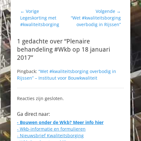
Bericht
← Vorige
Volgende →
Vorig
Volgend
Legeskorting met
“Wet #kwaliteitsborging
navigatie
bericht:
bericht:
#kwaliteitsborging
overbodig in Rijssen”
1 gedachte over “Plenaire
behandeling #Wkb op 18 januari
2017”
Pingback:
“Wet #kwaliteitsborging overbodig in
Rijssen” – Instituut voor Bouwkwaliteit
Reacties zijn gesloten.
Ga direct naar:
- Bouwen onder de Wkb? Meer info hier
- Wkb-informatie en formulieren
- Nieuwsbrief Kwaliteitsborging