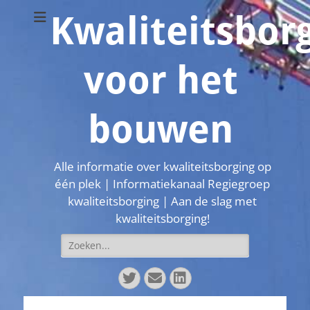
Kwaliteitsbor
voor het
bouwen
Alle informatie over kwaliteitsborging op
één plek | Informatiekanaal Regiegroep
kwaliteitsborging | Aan de slag met
kwaliteitsborging!
Zoeken
naar:
Twitter
E-
LinkedIn
mail