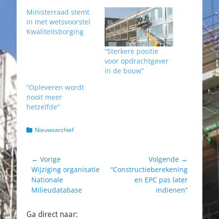
Ministerraad stemt
in met wetsvoorstel
Kwaliteitsborging
“Sterkere positie
voor opdrachtgever
in de bouw”
“Opleveren wordt
nooit meer
hetzelfde”
Categorieën
Nieuwsarchief
Bericht
← Vorige
Volgende →
Vorig
Volgend
Wijziging organisatie
“Constructieberekening
navigatie
bericht:
bericht:
Nationale
en EPC pas later
Milieudatabase
indienen”
Ga direct naar: