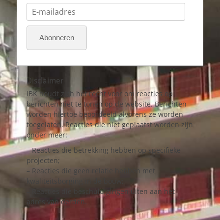
E-
mailadres
Abonneren
Disclaimer
iBK houdt zich het recht voor om reacties op
berichten niet te tonen op de website. Berichten
worden hiertoe beoordeeld alvorens ze worden
toegelaten. Reacties die niet geplaatst worden zijn
onder meer:
– Reacties die betrekking hebben op specifieke
projecten;
– Reacties die geen relatie hebben met
kwaliteitsborging in de bouw;
– Reacties die beschuldigingen uiten aan het
adres van derden.