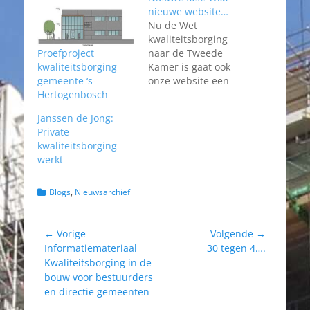
nieuwe website…
Nu de Wet
kwaliteitsborging
Proefproject
naar de Tweede
kwaliteitsborging
Kamer is gaat ook
gemeente ‘s-
onze website een
Hertogenbosch
nieuwe fase in. Was
de site eerder
Janssen de Jong:
gericht op
Private
nieuwsberichten en
kwaliteitsborging
andere zaken, nu
werkt
willen we ons
nadrukkelijk richten
op informatie
Categorieën
Blogs
,
Nieuwsarchief
rondom de wet en
bijbehorend
Bericht
(voorlichtings)materi
← Vorige
Volgende →
aal. Natuurlijk
Vorig
Volgend
Informatiemateriaal
30 tegen 4….
navigatie
blijven
bericht:
bericht:
Kwaliteitsborging in de
nieuwsberichten
bouw voor bestuurders
een belangrijk
en directie gemeenten
onderdeel van de