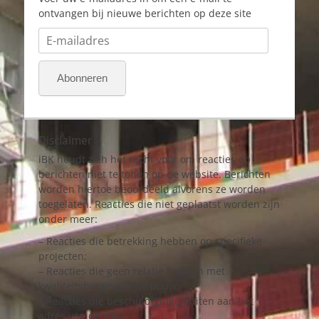
ontvangen bij nieuwe berichten op deze site
E-
mailadres
Abonneren
Disclaimer
iBK houdt zich het recht voor om reacties op
berichten niet te tonen op de website. Berichten
worden hiertoe beoordeeld alvorens ze worden
toegelaten. Reacties die niet geplaatst worden zijn
onder meer:
– Reacties die betrekking hebben op specifieke
projecten;
– Reacties die geen relatie hebben met
kwaliteitsborging in de bouw;
– Reacties die beschuldigingen uiten aan het
adres van derden.