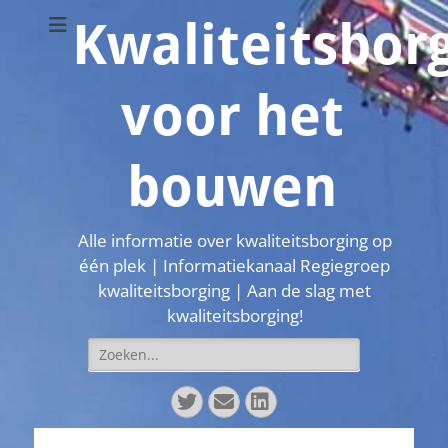
Kwaliteitsbor
voor het
bouwen
Alle informatie over kwaliteitsborging op
één plek | Informatiekanaal Regiegroep
kwaliteitsborging | Aan de slag met
kwaliteitsborging!
Zoeken
naar:
Twitter
E-
LinkedIn
mail