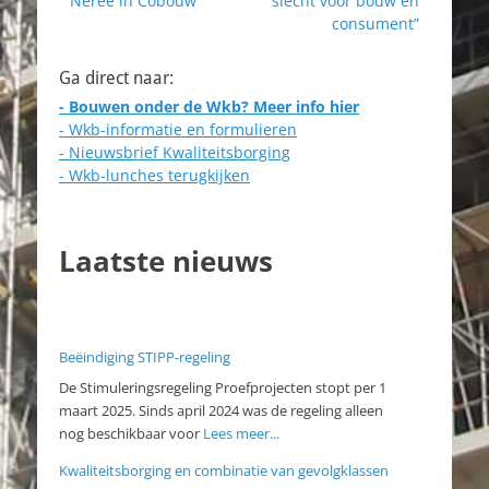
Nerée in Cobouw
slecht voor bouw en
beter overzicht zijn
consument”
deze adviezen nu
gebundeld op één
Ga direct naar:
pagina onder de…
- Bouwen onder de Wkb? Meer info hier
- Wkb-informatie en formulieren
- Nieuwsbrief Kwaliteitsborging
- Wkb-lunches terugkijken
Laatste nieuws
Beëindiging STIPP-regeling
De Stimuleringsregeling Proefprojecten stopt per 1
maart 2025. Sinds april 2024 was de regeling alleen
nog beschikbaar voor
Lees meer...
Kwaliteitsborging en combinatie van gevolgklassen