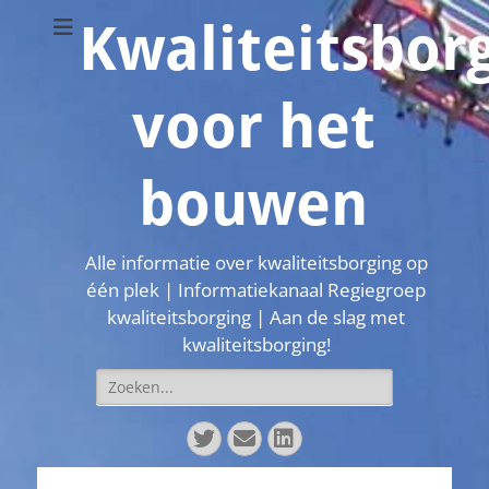
Kwaliteitsbor
voor het
bouwen
Alle informatie over kwaliteitsborging op
één plek | Informatiekanaal Regiegroep
kwaliteitsborging | Aan de slag met
kwaliteitsborging!
Zoeken
naar:
Twitter
E-
LinkedIn
mail