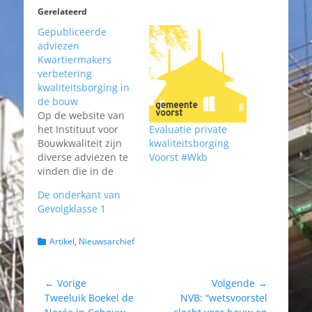
Gerelateerd
Gepubliceerde
adviezen
Kwartiermakers
verbetering
kwaliteitsborging in
de bouw
Op de website van
het Instituut voor
Evaluatie private
Bouwkwaliteit zijn
kwaliteitsborging
diverse adviezen te
Voorst #Wkb
vinden die in de
afgelopen maanden
De onderkant van
- op basis van
Gevolgklasse 1
gesprekken met
betrokken partijen -
zijn uitgebracht aan
Categorieën
Artikel
,
Nieuwsarchief
het ministerie van
Binnenlandse Zaken
en
Bericht
← Vorige
Volgende →
Koninkrijksrelaties.
Vorig
Volgend
Tweeluik Boekel de
NVB: “wetsvoorstel
navigatie
Voor een
bericht:
bericht: