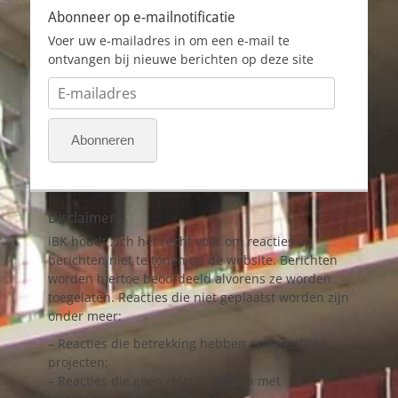
Abonneer op e-mailnotificatie
Voer uw e-mailadres in om een e-mail te
ontvangen bij nieuwe berichten op deze site
E-
mailadres
Abonneren
Disclaimer
iBK houdt zich het recht voor om reacties op
berichten niet te tonen op de website. Berichten
worden hiertoe beoordeeld alvorens ze worden
toegelaten. Reacties die niet geplaatst worden zijn
onder meer:
– Reacties die betrekking hebben op specifieke
projecten;
– Reacties die geen relatie hebben met