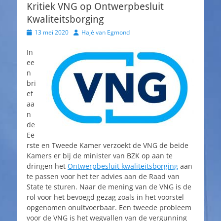
Kritiek VNG op Ontwerpbesluit
Kwaliteitsborging
Geplaatst
Auteur
13 mei 2020
Hajé van Egmond
op
In
ee
n
bri
ef
aa
n
de
Ee
rste en Tweede Kamer verzoekt de VNG de beide
Kamers er bij de minister van BZK op aan te
dringen het
Ontwerpbesluit kwaliteitsborging
aan
te passen voor het ter advies aan de Raad van
State te sturen. Naar de mening van de VNG is de
rol voor het bevoegd gezag zoals in het voorstel
opgenomen onuitvoerbaar. Een tweede probleem
voor de VNG is het wegvallen van de vergunning