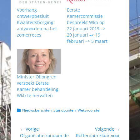
Voorhang
Eerste
ontwerpbesluit
Kamercommissie
Kwaliteitsborging:
bespreekt Wkb op
antwoorden na het
22 januari 2019 –>
zomerreces
29 januari –> 19
februari –> 5 maart
Minister Ollongren
verzoekt Eerste
Kamer behandeling
Wkb te hervatten
Categorieën
Nieuwsberichten
,
Standpunten
,
Wetsvoorstel
Bericht
← Vorige
Volgende →
Vorig
Volgend
Organisatie rondom de
Rotterdam klaar voor
navigatie