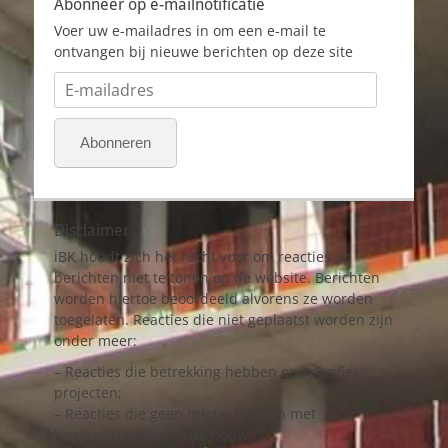
Abonneer op e-mailnotificatie
Voer uw e-mailadres in om een e-mail te
ontvangen bij nieuwe berichten op deze site
E-
mailadres
Abonneren
Disclaimer
iBK houdt zich het recht voor om reacties op
berichten niet te tonen op de website. Berichten
worden hiertoe beoordeeld alvorens ze worden
toegelaten. Reacties die niet geplaatst worden zijn
onder meer:
– Reacties die betrekking hebben op specifieke
projecten;
– Reacties die geen relatie hebben met
kwaliteitsborging in de bouw;