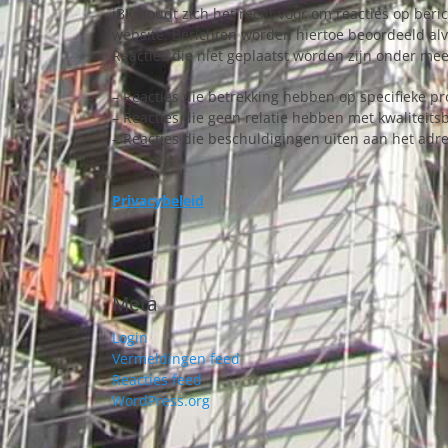
iBK houdt zich het recht voor om reacties op beri
website. Berichten worden hiertoe beoordeeld al
Reacties die niet geplaatst worden zijn onder mee
– Reacties die betrekking hebben op specifieke pr
– Reacties die geen relatie hebben met kwaliteits
– Reacties die beschuldigingen uiten aan het adr
Privacybeleid
Meta
Login
Vermeldingen feed
Reacties feed
WordPress.org