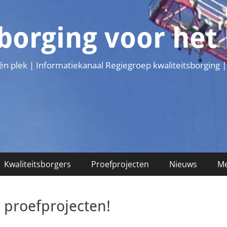
sborging voor he
één plek | Informatiekanaal Regiegroep kwaliteitsborging |
Kwaliteitsborgers
Proefprojecten
Nieuws
Me
 proefprojecten!