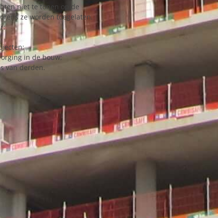
chten niet te tonen op de
vorens ze worden toegelaten.
r:
ojecten;
borging in de bouw;
es van derden.