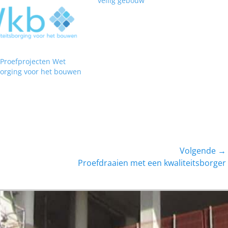
veilig gebouw
Proefprojecten Wet
borging voor het bouwen
Volgende →
Volgend
Proefdraaien met een kwaliteitsborger
bericht: