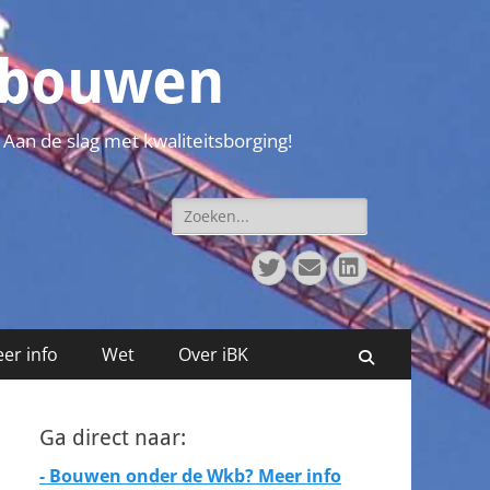
t bouwen
 Aan de slag met kwaliteitsborging!
Zoeken
naar:
Twitter
E-
LinkedIn
mail
er info
Wet
Over iBK
Zoeken
Ga direct naar:
- Bouwen onder de Wkb? Meer info