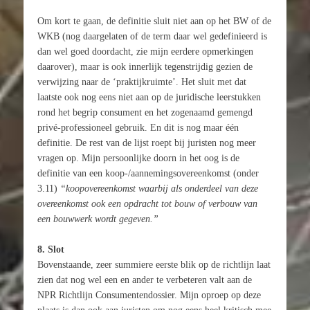
Om kort te gaan, de definitie sluit niet aan op het BW of de
WKB (nog daargelaten of de term daar wel gedefinieerd is
dan wel goed doordacht, zie mijn eerdere opmerkingen
daarover), maar is ook innerlijk tegenstrijdig gezien de
verwijzing naar de ‘praktijkruimte’. Het sluit met dat
laatste ook nog eens niet aan op de juridische leerstukken
rond het begrip consument en het zogenaamd gemengd
privé-professioneel gebruik. En dit is nog maar één
definitie. De rest van de lijst roept bij juristen nog meer
vragen op. Mijn persoonlijke doorn in het oog is de
definitie van een koop-/aannemingsovereenkomst (onder
3.11)
“koopovereenkomst waarbij als onderdeel van deze
overeenkomst ook een opdracht tot bouw of verbouw van
een bouwwerk wordt gegeven.”
8. Slot
Bovenstaande, zeer summiere eerste blik op de richtlijn laat
zien dat nog wel een en ander te verbeteren valt aan de
NPR Richtlijn Consumentendossier. Mijn oproep op deze