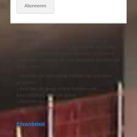
Abonneren
Disclaimer
iBK houdt zich het recht voor om reacties op
berichten niet te tonen op de website. Berichten
worden hiertoe beoordeeld alvorens ze worden
toegelaten. Reacties die niet geplaatst worden zijn
onder meer:
– Reacties die betrekking hebben op specifieke
projecten;
– Reacties die geen relatie hebben met
kwaliteitsborging in de bouw;
– Reacties die beschuldigingen uiten aan het
adres van derden.
Privacybeleid