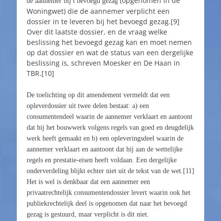
(opgenomen in de
de aannemer bij t bevoegd gezag
Woningwet) die de aannemer verplicht een
dossier in te leveren bij het bevoegd gezag.[9]
Over dit laatste dossier, en de vraag welke
beslissing het bevoegd gezag kan en moet nemen
op dat dossier en wat de status van een dergelijke
beslissing is, schreven Moesker en De Haan in
TBR.[10]
De toelichting op dit amendement vermeldt dat een
opleverdossier uit twee delen bestaat: a) een
consumentendeel waarin de aannemer verklaart en aantoont
dat hij het bouwwerk volgens regels van goed en deugdelijk
werk heeft gemaakt en b) een opleveringsdeel waarin de
aannemer verklaart en aantoont dat hij aan de wettelijke
regels en prestatie-eisen heeft voldaan. Een dergelijke
onderverdeling blijkt echter niet uit de tekst van de wet.[11]
Het is wel is denkbaar dat een aannemer een
privaatrechtelijk consumentendossier levert waarin ook het
publiekrechtelijk deel is opgenomen dat naar het bevoegd
gezag is gestuurd, maar verplicht is dit niet.