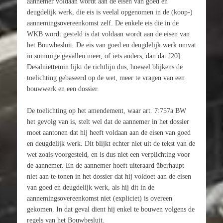
aannemer voldaan wordt aan de eisen van goed en
deugdelijk werk, die eis is veelal opgenomen in de (koop-)
aannemingsovereenkomst zelf. De enkele eis die in de
WKB wordt gesteld is dat voldaan wordt aan de eisen van
het Bouwbesluit. De eis van goed en deugdelijk werk omvat
in sommige gevallen meer, of iets anders, dan dat.[20]
Desalniettemin lijkt de richtlijn dus, hoewel blijkens de
toelichting gebaseerd op de wet, meer te vragen van een
bouwwerk en een dossier.
De toelichting op het amendement, waar art. 7:757a BW
het gevolg van is, stelt wel dat de aannemer in het dossier
moet aantonen dat hij heeft voldaan aan de eisen van goed
en deugdelijk werk. Dit blijkt echter niet uit de tekst van de
wet zoals voorgesteld, en is dus niet een verplichting voor
de aannemer. En de aannemer hoeft uiteraard überhaupt
niet aan te tonen in het dossier dat hij voldoet aan de eisen
van goed en deugdelijk werk, als hij dit in de
aannemingsovereenkomst niet (expliciet) is overeen
gekomen. In dat geval dient hij enkel te bouwen volgens de
regels van het Bouwbesluit.