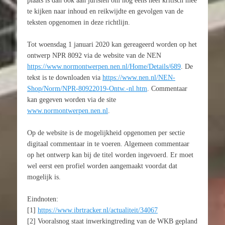
plaats is dan ook aan juristen om nog eens heel kritisch mee
te kijken naar inhoud en reikwijdte en gevolgen van de
teksten opgenomen in deze richtlijn.
Tot woensdag 1 januari 2020 kan gereageerd worden op het
ontwerp NPR 8092 via de website van de NEN
https://www.normontwerpen.nen.nl/Home/Details/689
. De
tekst is te downloaden via
https://www.nen.nl/NEN-
Shop/Norm/NPR-80922019-Ontw.-nl.htm
. Commentaar
kan gegeven worden via de site
www.normontwerpen.nen.nl
.
Op de website is de mogelijkheid opgenomen per sectie
digitaal commentaar in te voeren. Algemeen commentaar
op het ontwerp kan bij de titel worden ingevoerd. Er moet
wel eerst een profiel worden aangemaakt voordat dat
mogelijk is.
Eindnoten:
[1]
https://www.ibrtracker.nl/actualiteit/34067
[2] Vooralsnog staat inwerkingtreding van de WKB gepland