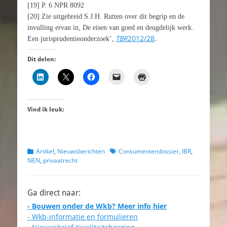
[19] P. 6 NPR 8092
[20] Zie uitgebreid S.J.H. Rutten over dit begrip en de
invulling ervan in,
De eisen van goed en deugdelijk werk.
TBR
2012/28
.
Een jurisprudentieonderzoek’,
Dit delen:
Vind ik leuk:
Categorieën
Tags
Artikel
,
Nieuwsberichten
Consumentendossier
,
IBR
,
NEN
,
privaatrecht
Ga direct naar:
- Bouwen onder de Wkb? Meer info hier
- Wkb-informatie en formulieren