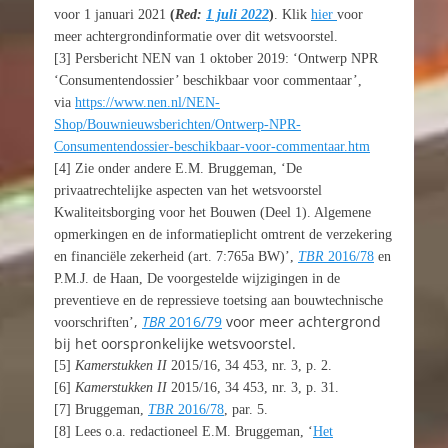
voor 1 januari 2021
(
Red:
1 juli 2022
)
. Klik
hier
voor
meer achtergrondinformatie over dit wetsvoorstel.
[3] Persbericht NEN van 1 oktober 2019: ‘Ontwerp NPR
‘Consumentendossier’ beschikbaar voor commentaar’,
via
https://www.nen.nl/NEN-
Shop/Bouwnieuwsberichten/Ontwerp-NPR-
Consumentendossier-beschikbaar-voor-commentaar.htm
[4] Zie onder andere E.M. Bruggeman, ‘
De
privaatrechtelijke aspecten van het wetsvoorstel
Kwaliteitsborging voor het Bouwen (Deel 1). Algemene
opmerkingen en de informatieplicht omtrent de verzekering
en financiële zekerheid (art. 7:765a BW)’,
TBR
2016/78
en
P.M.J. de Haan,
De voorgestelde wijzigingen in de
preventieve en de repressieve toetsing aan bouwtechnische
,
TBR
2016/79
voor meer achtergrond
voorschriften’
bij het oorspronkelijke wetsvoorstel.
[5]
Kamerstukken II
2015/16, 34 453, nr. 3, p. 2.
[6]
Kamerstukken II
2015/16, 34 453, nr. 3, p. 31.
[7] Bruggeman,
TBR
2016/78
, par. 5.
[8] Lees o.a. redactioneel E.M. Bruggeman, ‘
Het