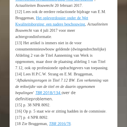
Actualiteiten Bouwrecht
20 februari 2017.
[12] Lees ook de eerdere redactionele bijdrage van E.M.
Bruggeman,
Het opleverdossier onder de Wet
Kwaliteitsborging: een nadere beschouwing
,
Actualiteiten
Bouwrecht
van 4 juli 2017 voor meer
achtergrondinformatie.
[13] Het artikel is immers niet in de voor
consumentennieuwbouw geldende (dwingendrechtelijke)
Afdeling 2 van de Titel Aanneming van Werk is
opgenomen, maar door de plaatsing afdeling 1 van Titel
7.12, ook op professionele opdrachtgevers van toepassing.
[14] Lees H.P.C.W. Strang en E.M. Bruggeman,
‘
Afbakeningsvragen in Titel 7.12 BW. Een verkenning van
de reikwijdte van de titel en de daarin opgenomen
TBR
2018/134
over de
bepalingen
‘
definitieproblemen.
[15] p. 38 NPR 8092.
[16] Op p. 5 staat wie er zitting hadden in de commissie.
[17] p. 4 NPR 8092.
[18 Zie Bruggeman,
TBR
2016/78
.