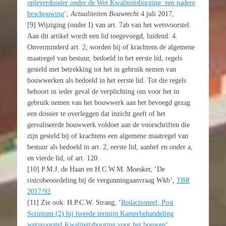
opleverdossier onder de Wet Kwaliteitsborging: een nadere
beschouwing
‘,
Actualiteiten Bouwrecht
4 juli 2017,
[9] Wijziging (onder I) van art. 7ab van het wetsvoorstel.
Aan dit artikel wordt een lid toegevoegd, luidend: 4.
Onverminderd art. 2, worden bij of krachtens de algemene
maatregel van bestuur, bedoeld in het eerste lid, regels
gesteld met betrekking tot het in gebruik nemen van
bouwwerken als bedoeld in het eerste lid. Tot die regels
behoort in ieder geval de verplichting om voor het in
gebruik nemen van het bouwwerk aan het bevoegd gezag
een dossier te overleggen dat inzicht geeft of het
gerealiseerde bouwwerk voldoet aan de voorschriften die
zijn gesteld bij of krachtens een algemene maatregel van
bestuur als bedoeld in art. 2, eerste lid, aanhef en onder a,
en vierde lid, of art. 120.
[10] P.M.J. de Haan en H.C.W.M. Moesker, ‘De
risicobeoordeling bij de vergunningaanvraag Wkb’,
TBR
2017/92
.
[11] Zie ook: H.P.C.W. Strang, ‘
Redactioneel; Post
Scriptum (2) bij tweede termijn Kamerbehandeling
wetsvoorstel Kwaliteitsborging voor het bouwen
‘,