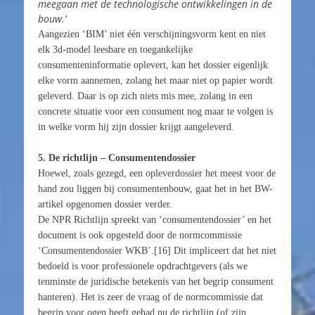
meegaan met de technologische ontwikkelingen in de
bouw.’
Aangezien ‘BIM’ niet één verschijningsvorm kent en niet
elk 3d-model leesbare en toegankelijke
consumenteninformatie oplevert, kan het dossier eigenlijk
elke vorm aannemen, zolang het maar niet op papier wordt
geleverd. Daar is op zich niets mis mee, zolang in een
concrete situatie voor een consument nog maar te volgen is
in welke vorm hij zijn dossier krijgt aangeleverd.
5. De richtlijn – Consumentendossier
Hoewel, zoals gezegd, een opleverdossier het meest voor de
hand zou liggen bij consumentenbouw, gaat het in het BW-
artikel opgenomen dossier verder.
De NPR Richtlijn spreekt van ‘consumentendossier’ en het
document is ook opgesteld door de normcommissie
‘Consumentendossier WKB’.[16] Dit impliceert dat het niet
bedoeld is voor professionele opdrachtgevers (als we
tenminste de juridische betekenis van het begrip consument
hanteren). Het is zeer de vraag of de normcommissie dat
begrip voor ogen heeft gehad nu de richtlijn (of zijn