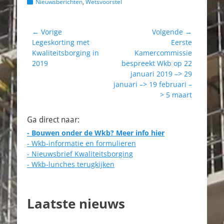
Categorieën
Nieuwsberichten
,
Wetsvoorstel
Bericht
← Vorige
Volgende →
Vorig
Volgend
Legeskorting met
Eerste
navigatie
bericht:
bericht:
Kwaliteitsborging in
Kamercommissie
2019
bespreekt Wkb op 22
januari 2019 –> 29
januari –> 19 februari –
> 5 maart
Ga direct naar:
- Bouwen onder de Wkb? Meer info hier
- Wkb-informatie en formulieren
- Nieuwsbrief Kwaliteitsborging
- Wkb-lunches terugkijken
Laatste nieuws