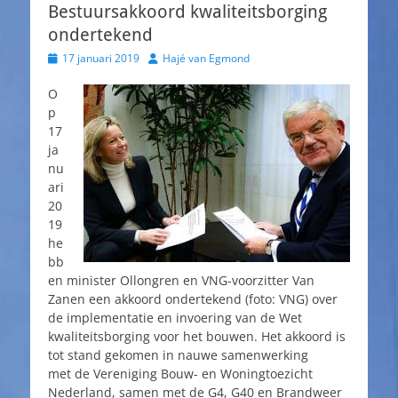
Bestuursakkoord kwaliteitsborging
ondertekend
Geplaatst
Auteur
17 januari 2019
Hajé van Egmond
op
O
p
17
ja
nu
ari
20
19
he
bb
en minister Ollongren en VNG-voorzitter Van
Zanen een akkoord ondertekend (foto: VNG) over
de implementatie en invoering van de Wet
kwaliteitsborging voor het bouwen. Het akkoord is
tot stand gekomen in nauwe samenwerking
met de Vereniging Bouw- en Woningtoezicht
Nederland, samen met de G4, G40 en Brandweer