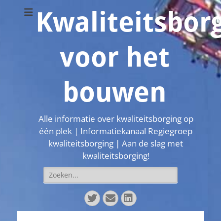
Kwaliteitsbor
voor het
bouwen
Alle informatie over kwaliteitsborging op
één plek | Informatiekanaal Regiegroep
kwaliteitsborging | Aan de slag met
kwaliteitsborging!
Zoeken
naar:
Twitter
E-
LinkedIn
mail