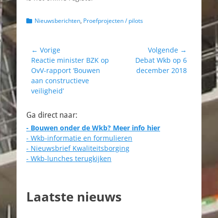
voor iedereen die te
maken heeft met het
Categorieën
Nieuwsberichten
,
Proefprojecten / pilots
omgevingsrecht. Zij
brengt vraag en
aanbod samen en
Bericht
← Vorige
Volgende →
ondersteunt zo
Vorig
Volgend
Reactie minister BZK op
Debat Wkb op 6
navigatie
particulieren,
bericht:
bericht:
OvV-rapport ‘Bouwen
december 2018
bedrijven en
aan constructieve
(semi)overheden bij
veiligheid’
het aanvragen van
vergunningen tot en
met het uitvoeren
Ga direct naar:
conform de wet- en
- Bouwen onder de Wkb? Meer info hier
regelgeving.
- Wkb-informatie en formulieren
Waarom Opvallend…
- Nieuwsbrief Kwaliteitsborging
- Wkb-lunches terugkijken
Laatste nieuws