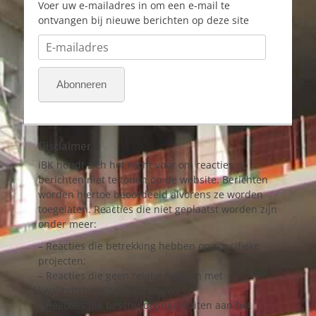
Voer uw e-mailadres in om een e-mail te
ontvangen bij nieuwe berichten op deze site
E-
mailadres
Abonneren
Disclaimer
iBK houdt zich het recht voor om reacties op
berichten niet te tonen op de website. Berichten
worden hiertoe beoordeeld alvorens ze worden
toegelaten. Reacties die niet geplaatst worden zijn
onder meer:
– Reacties die betrekking hebben op specifieke
projecten;
– Reacties die geen relatie hebben met
kwaliteitsborging in de bouw;
– Reacties die beschuldigingen uiten aan het