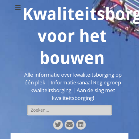
Kwaliteitsbor
voor het
bouwen
Alle informatie over kwaliteitsborging op
één plek | Informatiekanaal Regiegroep
kwaliteitsborging | Aan de slag met
kwaliteitsborging!
Zoeken
naar:
Twitter
E-
LinkedIn
mail