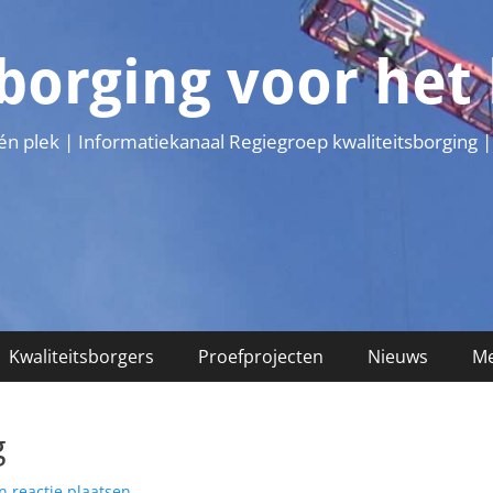
sborging voor he
één plek | Informatiekanaal Regiegroep kwaliteitsborging |
Kwaliteitsborgers
Proefprojecten
Nieuws
Me
g
n reactie plaatsen