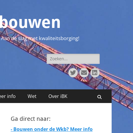
t bouwen
 Aan de slag met kwaliteitsborging!
Zoeken
naar:
Twitter
E-
LinkedIn
mail
er info
Wet
Over iBK
Zoeken
Ga direct naar:
- Bouwen onder de Wkb? Meer info