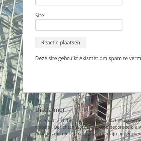
Site
Deze site gebruikt Akismet om spam te ver
Disclaimer
iBK houdt zich het recht voor om reacties op beri
website. Berichten worden hiertoe beoordeeld al
Reacties die niet geplaatst worden zijn onder mee