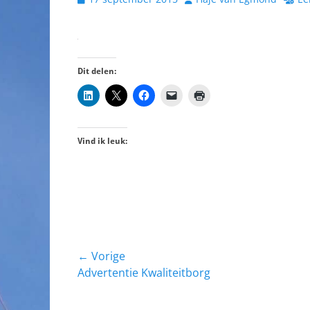
op
Dit delen:
Vind ik leuk:
Bericht
← Vorige
Vorig
Advertentie Kwaliteitborg
navigatie
bericht: