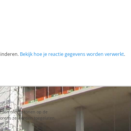
minderen.
Bekijk hoe je reactie gegevens worden verwerkt
.
chten niet te tonen op de
vorens ze worden toegelaten.
r: