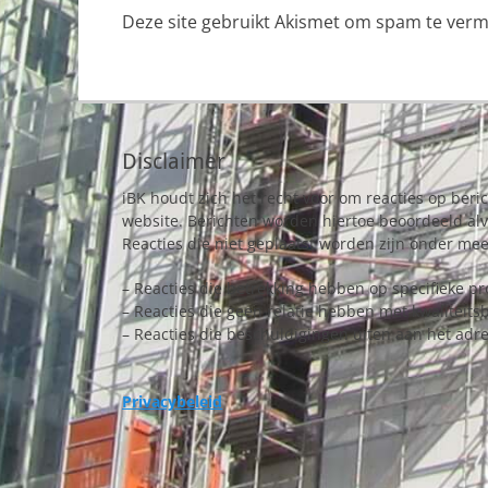
Deze site gebruikt Akismet om spam te ver
Disclaimer
iBK houdt zich het recht voor om reacties op beri
website. Berichten worden hiertoe beoordeeld al
Reacties die niet geplaatst worden zijn onder mee
– Reacties die betrekking hebben op specifieke pr
– Reacties die geen relatie hebben met kwaliteits
– Reacties die beschuldigingen uiten aan het adr
Privacybeleid