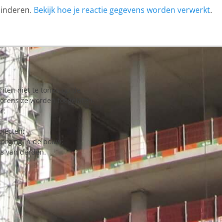
minderen.
Bekijk hoe je reactie gegevens worden verwerkt
.
chten niet te tonen op de
vorens ze worden toegelaten.
r:
ojecten;
borging in de bouw;
es van derden.