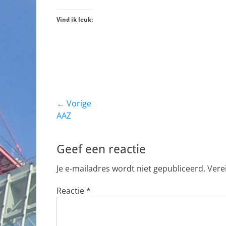
Vind ik leuk:
Bericht
← Vorige
Vorig
AAZ
navigatie
bericht:
Geef een reactie
Je e-mailadres wordt niet gepubliceerd.
Vere
Reactie
*