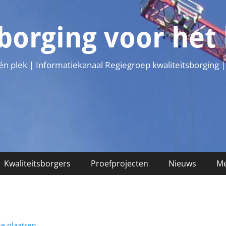
sborging voor he
één plek | Informatiekanaal Regiegroep kwaliteitsborging |
Kwaliteitsborgers
Proefprojecten
Nieuws
Me
ie plaatsen