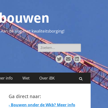
t bouwen
 Aan de slag met kwaliteitsborging!
Zoeken
naar:
Twitter
E-
LinkedIn
mail
er info
Wet
Over iBK
Zoeken
Ga direct naar:
- Bouwen onder de Wkb? Meer info