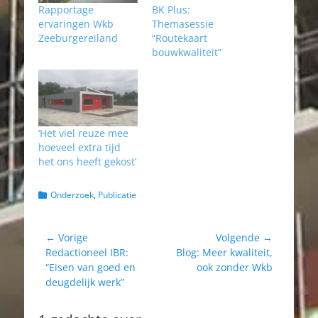
Rapportage
BK Plus:
ervaringen Wkb
Themasessie
Zeeburgereiland
“Routekaart
bouwkwaliteit”
‘Het viel reuze mee
hoeveel extra tijd
het ons heeft gekost’
Categorieën
Onderzoek
,
Publicatie
Bericht
← Vorige
Volgende →
Vorig
Volgend
Redactioneel IBR:
Blog: Meer kwaliteit,
navigatie
bericht:
bericht:
“Eisen van goed en
ook zonder Wkb
deugdelijk werk”