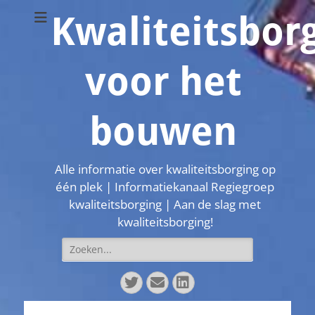
Kwaliteitsbor
voor het
bouwen
Alle informatie over kwaliteitsborging op
één plek | Informatiekanaal Regiegroep
kwaliteitsborging | Aan de slag met
kwaliteitsborging!
Zoeken
naar:
Twitter
E-
LinkedIn
mail