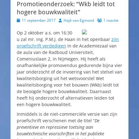
Promotieonderzoek: “Wkb leidt tot
hogere bouwkwaliteit”
Geplaatst
Auteur
11 september 2017
Hajé van Egmond
1 reactie
op
Op 2 oktober a.s. om 16:30
u zal mr. ing. P.M.J. de Haan in het openbaar
zijn
proefschrift verdedigen
in de Academiezaal van
de aula van de Radboud Universiteit,
Comeniuslaan 2, in Nijmegen. Hij heeft als
onafhankelijke promovendus gedurende bijna vier
jaar onderzocht of de invoering van het stelsel van
kwaliteitsborging uit het wetsvoorstel Wet
kwaliteitsborging voor het bouwen (Wkb) leidt tot
de beoogde hogere bouwkwaliteit. Daarnaast
heeft hij onderzocht of alternatieven leiden tot
een hogere bouwkwaliteit.
Inmiddels is de niet-commerciële versie van zijn
proefschrift verschenen met de titel “
De
preventieve en repressieve toetsing aan
bouwtechnische voorschriften in het publieke