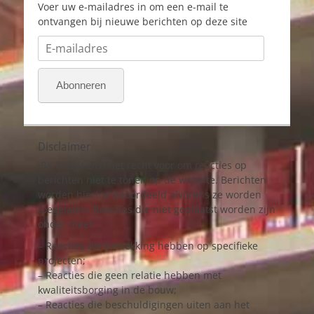
Voer uw e-mailadres in om een e-mail te
ontvangen bij nieuwe berichten op deze site
E-
mailadres
Abonneren
Disclaimer
iBK houdt zich het recht voor om reacties op
berichten niet te tonen op de website. Berichten
worden hiertoe beoordeeld alvorens ze worden
toegelaten. Reacties die niet geplaatst worden zijn
onder meer:
– Reacties die betrekking hebben op specifieke
projecten;
– Reacties die geen relatie hebben met
kwaliteitsborging in de bouw;
– Reacties die beschuldigingen uiten aan het