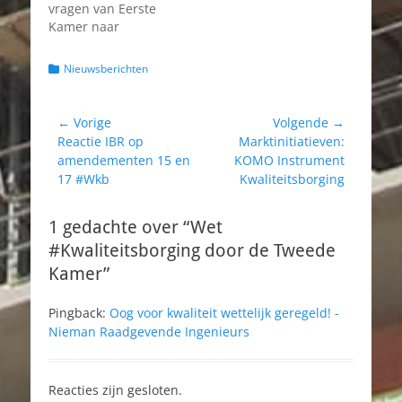
vragen van Eerste
Kamer naar
aanleiding van de
Wet
Categorieën
Nieuwsberichten
kwaliteitsborging
aan de Eerste Kamer
toegezonden. In de
Bericht
← Vorige
Volgende →
antwoorden wordt
Vorig
Volgend
Reactie IBR op
Marktinitiatieven:
navigatie
onder meer
bericht:
bericht:
amendementen 15 en
KOMO Instrument
ingegaan op de
17 #Wkb
Kwaliteitsborging
vragen inzake de
relatie met de
(invoering van de)
1 gedachte over “Wet
Omgevingswet,
#Kwaliteitsborging door de Tweede
wordt een nadere
Kamer”
uitleg van het…
Pingback:
Oog voor kwaliteit wettelijk geregeld! -
Nieman Raadgevende Ingenieurs
Reacties zijn gesloten.