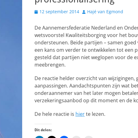
Geplaatst
Auteur
12 september 2014
Hajé van Egmond
op
De Aannemersfederatie Nederland en Onderh
wetsvoorstel Kwaliteitsborging voor het bo
ondersteunen. Beide partijen – samen goed v
een kans om verder te ontwikkelen tot een 
gesteld dat partijen niet weglopen voor de e
meebrengen.
De reactie helder overzicht van wijzigingen,
aanpassingen. Aandachtspunten zijn wat be
onderaannemer van het later mogen betale
verzekeringsaanbod op dit moment en de ko
De hele reactie is
hier
te lezen.
Dit delen: