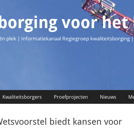
sborging voor he
één plek | Informatiekanaal Regiegroep kwaliteitsborging |
Kwaliteitsborgers
Proefprojecten
Nieuws
Me
tsvoorstel biedt kansen voor