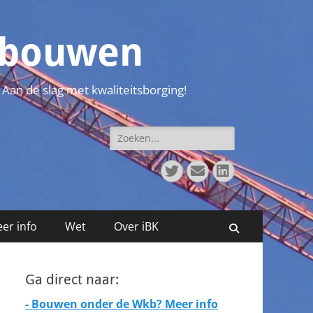
t bouwen
 Aan de slag met kwaliteitsborging!
Zoeken
naar:
Twitter
E-
LinkedIn
mail
er info
Wet
Over iBK
Zoeken
Ga direct naar:
- Bouwen onder de Wkb? Meer info