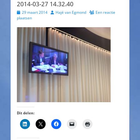
2014-03-27 14.32.40
Geplaatst
Auteur
29 maart 2014
Hajé van Egmond
Een reactie
op
plaatsen
Dit delen: