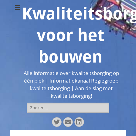
Kwaliteitsbor
voor het
bouwen
Alle informatie over kwaliteitsborging op
één plek | Informatiekanaal Regiegroep
kwaliteitsborging | Aan de slag met
kwaliteitsborging!
Zoeken
naar:
Twitter
E-
LinkedIn
mail