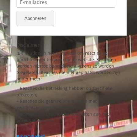
mailadres
Abonneren
Disclaimer
iBK houdt zich het recht voor om reacties op
berichten niet te tonen op de website. Berichten
worden hiertoe beoordeeld alvorens ze worden
toegelaten. Reacties die niet geplaatst worden zijn
onder meer:
– Reacties die betrekking hebben op specifieke
projecten;
– Reacties die geen relatie hebben met
kwaliteitsborging in de bouw;
– Reacties die beschuldigingen uiten aan het
adres van derden.
Privacybeleid